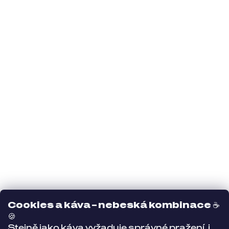
Cookies a káva – nebeská kombinace
☕
🍪
Stejně jako káva vyžaduje správné pražení, i