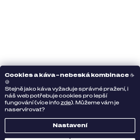
Cookies a káva – nebeská kombinace
☕
🍪
Stejně jako káva vyžaduje správné pražení, i
náš web potřebuje cookies pro lepší
fungování (více info
zde
). Můžeme vám je
naservírovat?
Nastavení