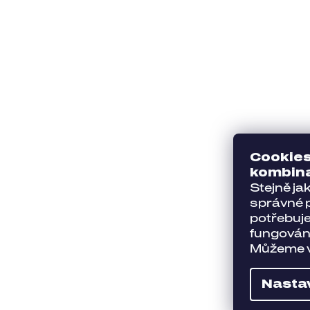
Cookies
kombin
Stejně ja
správné p
potřebuje
fungování
Můžeme v
Nasta