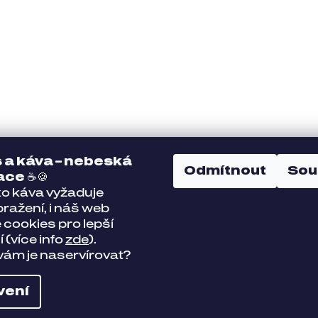
 a káva – nebeská
Odmítnout
Sou
ace
☕🍪
ko káva vyžaduje
ražení, i náš web
 cookies pro lepší
 (více info
zde
).
ám je naservírovat?
vení