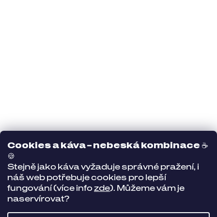
Cookies a káva – nebeská kombinace
☕
🍪
Stejně jako káva vyžaduje správné pražení, i
náš web potřebuje cookies pro lepší
fungování (více info
zde
). Můžeme vám je
naservírovat?