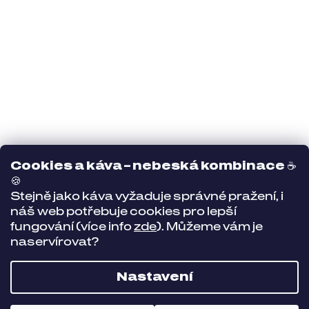
Cookies a káva – nebeská kombinace
☕
🍪
Stejně jako káva vyžaduje správné pražení, i
náš web potřebuje cookies pro lepší
fungování (více info
zde
). Můžeme vám je
naservírovat?
Nastavení