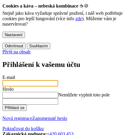
Cookies a káva – nebeská kombinace
☕🍪
Stejně jako káva vyžaduje správné pražení, i náš web potřebuje
cookies pro lepší fungování (více info
zde
). Můžeme vám je
naservírovat?
Nastavení
Odmítnout
Souhlasím
Přejít na obsah
Přihlášení k vašemu účtu
E-mail
Heslo
Nemůžete vyplnit toto pole
Přihlásit se
Nová registrace
Zapomenuté heslo
Pokračovat do košíku
Zákaznická podpora:
+420 603 453