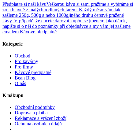
Předplaťte si naši kávu
Veškerou kávu si sami pražíme a vybíráme si
zrna hlavně z malých rodinných farem. Každý měsíc vám tak
zašleme 250g, 500g a nebo 1000gjiného druhu čerstvě pražené
kávy. V případě, že chcete darovat kupón se jménem jako dárek,
napište si o něj do poznámky při objednávce a my vám jej zašleme
emailem.
Kávové předplatné
Kategorie
Obchod
Pro kavárny
Pro firmy
Kávové předplatné
Bean Blog
O nás
K nákupu
Obchodní podmínky
Doprava a platba
Reklamace a vrácení zboží
Ochrana osobních údajů