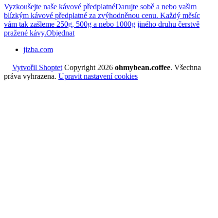
Vyzkoušejte naše kávové předplatné
Darujte sobě a nebo vašim
blízkým kávové předplatné za zvýhodněnou cenu. Každý měsíc
vám tak zašleme 250g, 500g a nebo 1000g jiného druhu čerstvě
pražené kávy.
Objednat
jizba.com
Vytvořil Shoptet
Copyright 2026
ohmybean.coffee
. Všechna
práva vyhrazena.
Upravit nastavení cookies