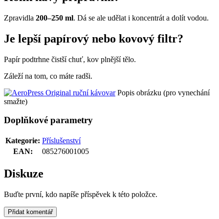
Zpravidla
200–250 ml
. Dá se ale udělat i koncentrát a dolít vodou.
Je lepší papírový nebo kovový filtr?
Papír podtrhne čistší chuť, kov plnější tělo.
Záleží na tom, co máte radši.
Popis obrázku (pro vynechání
smažte)
Doplňkové parametry
Kategorie
:
Příslušenství
EAN
:
085276001005
Diskuze
Buďte první, kdo napíše příspěvek k této položce.
Přidat komentář