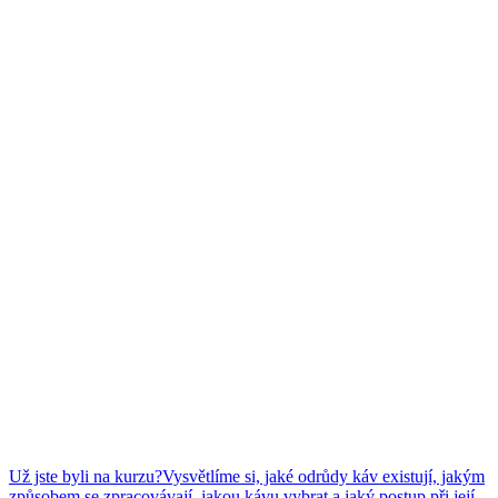
Už jste byli na kurzu?
Vysvětlíme si, jaké odrůdy káv existují, jakým
způsobem se zpracovávají, jakou kávu vybrat a jaký postup při její