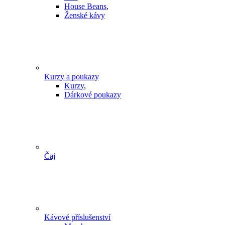
House Beans
,
Ženské kávy
Kurzy a poukazy
Kurzy
,
Dárkové poukazy
Čaj
Kávové příslušenství