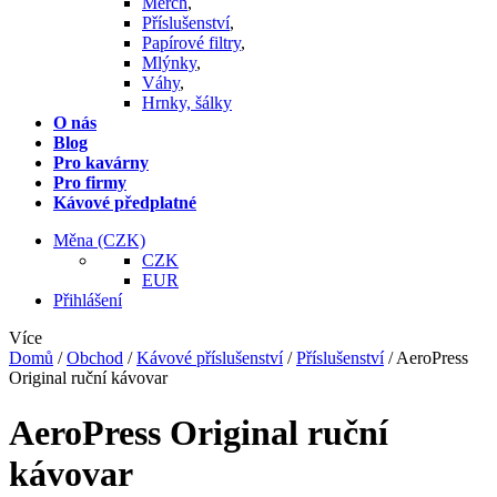
Merch
,
Příslušenství
,
Papírové filtry
,
Mlýnky
,
Váhy
,
Hrnky, šálky
O nás
Blog
Pro kavárny
Pro firmy
Kávové předplatné
Měna
(CZK)
CZK
EUR
Přihlášení
Více
Domů
/
Obchod
/
Kávové příslušenství
/
Příslušenství
/
AeroPress
Original ruční kávovar
AeroPress Original ruční
kávovar