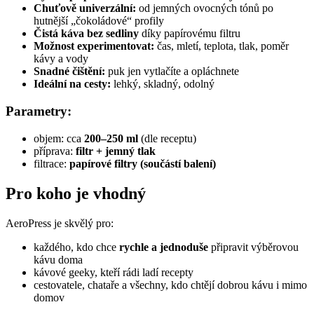
Chuťově univerzální:
od jemných ovocných tónů po
hutnější „čokoládové“ profily
Čistá káva bez sedliny
díky papírovému filtru
Možnost experimentovat:
čas, mletí, teplota, tlak, poměr
kávy a vody
Snadné čištění:
puk jen vytlačíte a opláchnete
Ideální na cesty:
lehký, skladný, odolný
Parametry:
objem: cca
200–250 ml
(dle receptu)
příprava:
filtr + jemný tlak
filtrace:
papírové filtry (součástí balení)
Pro koho je vhodný
AeroPress je skvělý pro:
každého, kdo chce
rychle a jednoduše
připravit výběrovou
kávu doma
kávové geeky, kteří rádi ladí recepty
cestovatele, chataře a všechny, kdo chtějí dobrou kávu i mimo
domov