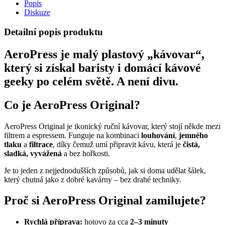
Popis
Diskuze
Detailní popis produktu
AeroPress je malý plastový „kávovar“,
který si získal baristy i domácí kávové
geeky po celém světě. A není divu.
Co je AeroPress Original?
AeroPress Original je ikonický ruční kávovar, který stojí někde mezi
filtrem a espressem. Funguje na kombinaci
louhování
,
jemného
tlaku
a
filtrace
, díky čemuž umí připravit kávu, která je
čistá,
sladká, vyvážená
a bez hořkosti.
Je to jeden z nejjednodušších způsobů, jak si doma udělat šálek,
který chutná jako z dobré kavárny – bez drahé techniky.
Proč si AeroPress Original zamilujete?
Rychlá příprava:
hotovo za cca
2–3 minuty