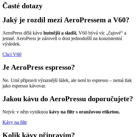
Časté dotazy
Jaký je rozdíl mezi AeroPressem a V60?
AeroPress dělá kávu
hutnější a sladší
, V60 bývá víc „čajové“ a
jemné. AeroPress je zároveň o dost jednodušší na konzistentní
výsledek.
Chci V60
Je AeroPress espresso?
Ne. Umí připravit výraznější šálek, ale není to espresso – nemá tlak
jako espresso kávovar.
Jakou kávu do AeroPressu doporučujete?
Nejvíc v něm vyniknou
kávy na filtr s oranžovou etiketou.
Kávy na filtr
Kolik kávy připravím?