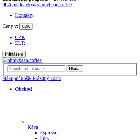
007
objednavky@ohmybean.coffee
Kontakty
Ceny v:
CZK
CZK
EUR
Přihlášení
Hledat
Nákupní košík
Prázdný košík
Obchod
Káva
Espresso
,
Filtr
,