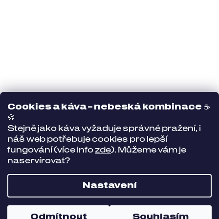
Cookies a káva – nebeská kombinace
☕
🍪
Stejně jako káva vyžaduje správné pražení, i
náš web potřebuje cookies pro lepší
fungování (více info
zde
). Můžeme vám je
naservírovat?
Nastavení
Odmítnout
Souhlasím