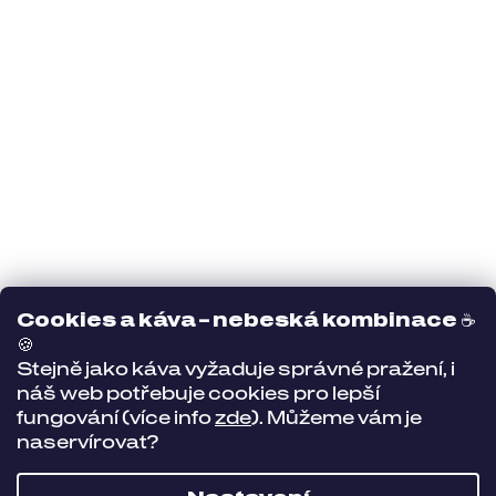
Cookies a káva – nebeská kombinace
☕
🍪
Stejně jako káva vyžaduje správné pražení, i
náš web potřebuje cookies pro lepší
fungování (více info
zde
). Můžeme vám je
naservírovat?