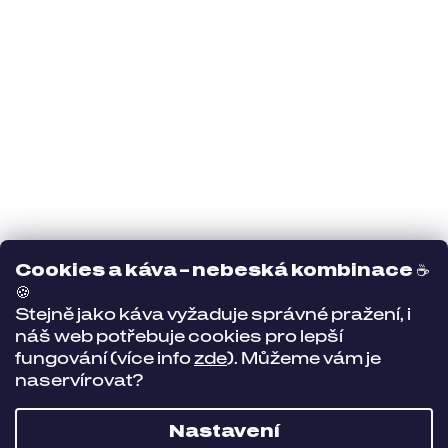
Cookies a káva – nebeská kombinace
☕
🍪
Stejně jako káva vyžaduje správné pražení, i
náš web potřebuje cookies pro lepší
fungování (více info
zde
). Můžeme vám je
naservírovat?
Nastavení